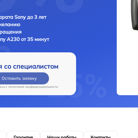
рата Sony до 3 лет
 желанию
бращения
ny A230 от 35 минут
я со специалистом
Оставить заявку
есь c
политикой конфиденциальности
Гарантия
Наши работы
Контакты