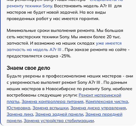
ремонту техники Sony
. Восстановить модель A7r III для
мастеров не будет новой задачей. На все виды
проведенных работ у нас имеется гарантия.
Минимальные сроки выполнения ремонта. Мы большая
сеть мастерских техники Sony. Мы имеем более 20 тыс.
запчастей. И возможно на наших складах
уже имеется
запчасть на модель A7r III
. При заказе ремонта на сайте -
предоставляется скидка -25%.
Знаем свое дело
Будьте уверены в профессионализме наших мастеров - они
с уверенностью выполнят ремонт Sony A7r III . По данным
наших мастеров в Новосибирске по ремонту Sony, наиболее
востребованы следующие услуги:
Ремонт материнской
платы
,
Замена контроллера питания
,
Комплексная чистка
,
Юстировка
,
Замена вспышки
,
Замена диска управления
,
Замена линз
,
Замена задней панели
,
Замена передней
панели
,
Замена устройства стабилизации
.