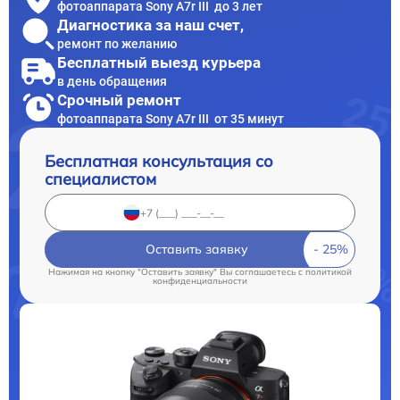
фотоаппарата Sony A7r III до 3 лет
Диагностика за наш счет,
ремонт по желанию
Бесплатный выезд курьера
в день обращения
Срочный ремонт
фотоаппарата Sony A7r III от 35 минут
Бесплатная консультация со
специалистом
Оставить заявку
Нажимая на кнопку "Оставить заявку" Вы соглашаетесь c
политикой
конфиденциальности