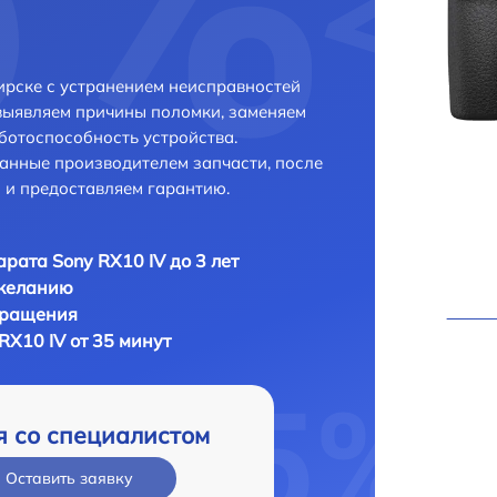
ирске с устранением неисправностей
выявляем причины поломки, заменяем
ботоспособность устройства.
анные производителем запчасти, после
 и предоставляем гарантию.
рата Sony RX10 IV до 3 лет
 желанию
бращения
RX10 IV от 35 минут
я со специалистом
Оставить заявку