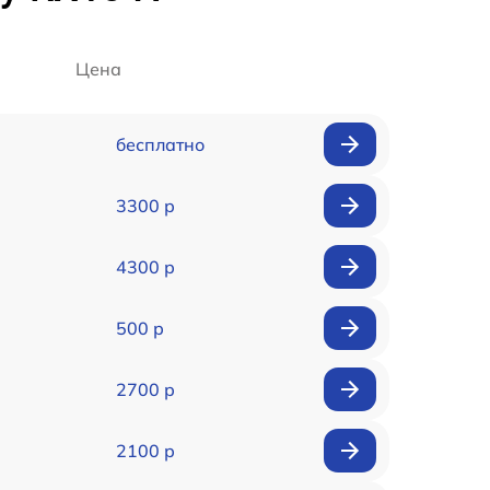
Цена
бесплатно
3300 р
4300 р
500 р
2700 р
2100 р