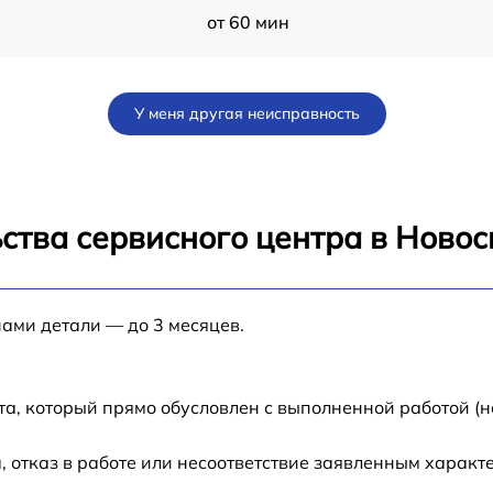
от 60 мин
от 60 мин
У меня другая неисправность
от 60 мин
от 60 мин
ства сервисного центра в Ново
от 60 мин
нами детали — до 3 месяцев.
от 60 мин
от 60 мин
та, который прямо обусловлен с выполненной работой (н
от 60 мин
 отказ в работе или несоответствие заявленным харак