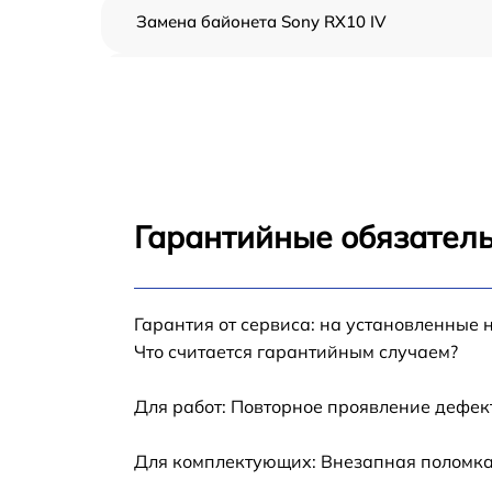
Замена байонета Sony RX10 IV
Чистка CCD/CMOS матрицы Sony RX10 IV
Устранение битых пикселей на CCD/CMOS
матрице Sony RX10 IV
Замена платы отсека карты памяти Sony
RX10 IV
Гарантийные обязатель
Замена материнской платы Sony RX10 IV
Гарантия от сервиса: на установленные 
Замена затвора Sony RX10 IV
Что считается гарантийным случаем?
Замена корпуса Sony RX10 IV
Для работ: Повторное проявление дефек
Замена контроллера питания Sony RX10 IV
Для комплектующих: Внезапная поломка,