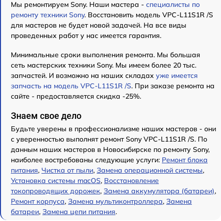
Мы ремонтируем Sony. Наши мастера -
специалисты по
ремонту техники Sony
. Восстановить модель VPC-L11S1R /S
для мастеров не будет новой задачей. На все виды
проведенных работ у нас имеется гарантия.
Минимальные сроки выполнения ремонта. Мы большая
сеть мастерских техники Sony. Мы имеем более 20 тыс.
запчастей. И возможно на наших складах
уже имеется
запчасть на модель VPC-L11S1R /S
. При заказе ремонта на
сайте - предоставляется скидка -25%.
Знаем свое дело
Будьте уверены в профессионализме наших мастеров - они
с уверенностью выполнят ремонт Sony VPC-L11S1R /S. По
данным наших мастеров в Новосибирске по ремонту Sony,
наиболее востребованы следующие услуги:
Ремонт блока
питания
,
Чистка от пыли
,
Замена операционной системы
,
Установка системы macOS
,
Восстановление
токопроводящих дорожек
,
Замена аккумулятора (батареи)
,
Ремонт корпуса
,
Замена мультиконтроллера
,
Замена
батареи
,
Замена цепи питания
.