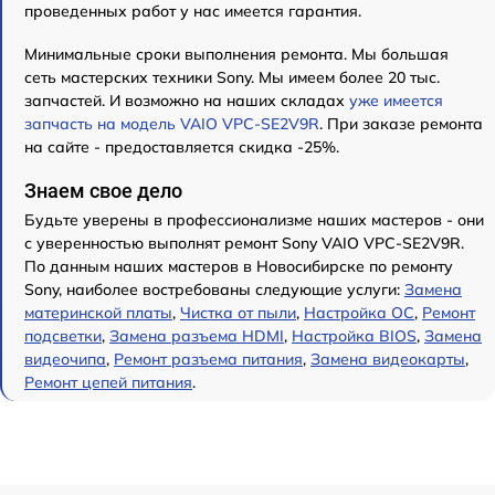
проведенных работ у нас имеется гарантия.
Минимальные сроки выполнения ремонта. Мы большая
сеть мастерских техники Sony. Мы имеем более 20 тыс.
запчастей. И возможно на наших складах
уже имеется
запчасть на модель VAIO VPC-SE2V9R
. При заказе ремонта
на сайте - предоставляется скидка -25%.
Знаем свое дело
Будьте уверены в профессионализме наших мастеров - они
с уверенностью выполнят ремонт Sony VAIO VPC-SE2V9R.
По данным наших мастеров в Новосибирске по ремонту
Sony, наиболее востребованы следующие услуги:
Замена
материнской платы
,
Чистка от пыли
,
Настройка ОС
,
Ремонт
подсветки
,
Замена разъема HDMI
,
Настройка BIOS
,
Замена
видеочипа
,
Ремонт разъема питания
,
Замена видеокарты
,
Ремонт цепей питания
.