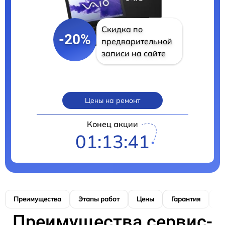
Скидка по
-20%
предварительной
записи на сайте
Цены на ремонт
Конец акции
01:13:40
Преимущества
Этапы работ
Цены
Гарантия
М
Преимущества сервис-