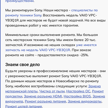
преимуществами
.
Мы ремонтируем Sony. Наши мастера -
специалисты по
ремонту техники Sony
. Восстановить модель VAIO VPC-
YB3Q1R для мастеров не будет новой задачей. На все виды
проведенных работ у нас имеется гарантия.
Минимальные сроки выполнения ремонта. Мы большая
сеть мастерских техники Sony. Мы имеем более 20 тыс.
запчастей. И возможно на наших складах
уже имеется
запчасть на модель VAIO VPC-YB3Q1R
. При заказе
ремонта на сайте - предоставляется скидка -25%.
Знаем свое дело
Будьте уверены в профессионализме наших мастеров - они
с уверенностью выполнят ремонт Sony VAIO VPC-YB3Q1R.
По данным наших мастеров в Новосибирске по ремонту
Sony, наиболее востребованы следующие услуги:
Замена
материнской платы
,
Чистка от пыли
,
Настройка ОС
,
Ремонт
подсветки
,
Замена разъема HDMI
,
Настройка BIOS
,
Замена
видеочипа
,
Ремонт разъема питания
,
Замена видеокарты
,
Ремонт цепей питания
.