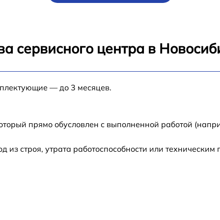
от 80 мин
от 80 мин
ва сервисного центра в Новосиб
от 60 мин
мплектующие — до 3 месяцев.
X
от 30 мин
от 70 мин
который прямо обусловлен с выполненной работой (напри
-
от 50 мин
 из строя, утрата работоспособности или техническим
от 60 мин
от 60 мин