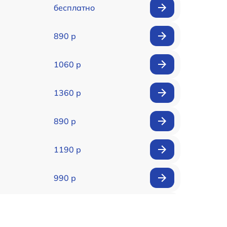
бесплатно
890 р
1060 р
1360 р
890 р
1190 р
990 р
990 р