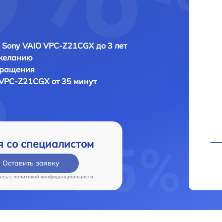
 Sony VAIO VPC-Z21CGX до 3 лет
 желанию
бращения
 VPC-Z21CGX от 35 минут
я со специалистом
Оставить заявку
есь c
политикой конфиденциальности