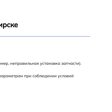
2600 р
1145 р
ирске
990 р
995 р
1050 р
мер, неправильная установка запчасти).
890 р
 параметрам при соблюдении условий
1050 р
1100 р