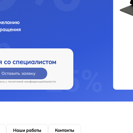
 желанию
бращения
я со специалистом
Оставить заявку
есь c
политикой конфиденциальности
Наши работы
Контакты