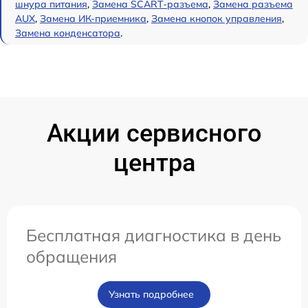
шнура питания
,
Замена SCART-разъема
,
Замена разъема
AUX
,
Замена ИК-приемника
,
Замена кнопок управления
,
Замена конденсатора
.
Акции сервисного
центра
Бесплатная диагностика в день
обращения
Узнать подробнее