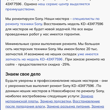
43XF7596 . Однако
наш сервис-центр выделяется
преимуществами
.
Мы ремонтируем Sony. Наши мастера -
специалисты по
ремонту техники Sony
. Восстановить модель KD-43XF7596
для мастеров не будет новой задачей. На все виды
проведенных работ у нас имеется гарантия.
Минимальные сроки выполнения ремонта. Мы большая
сеть мастерских техники Sony. Мы имеем более 20 тыс.
запчастей. И возможно на наших складах
уже имеется
запчасть на модель KD-43XF7596
. При заказе ремонта на
сайте - предоставляется скидка -25%.
Знаем свое дело
Будьте уверены в профессионализме наших мастеров - они
с уверенностью выполнят ремонт Sony KD-43XF7596 . По
данным наших мастеров в Новосибирске по ремонту Sony,
наиболее востребованы следующие услуги:
Замена
материнской платы
,
Замена подсветки
,
Восстановление
после попадания влаги
,
Замена разъема питания
,
Замена