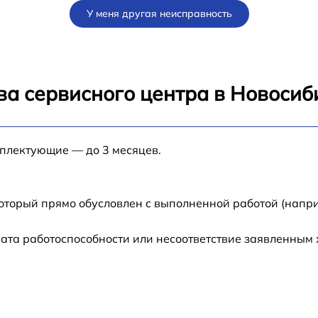
У меня другая неисправность
от 60 мин
от 60 мин
ва сервисного центра в Новосиб
от 60 мин
мплектующие — до 3 месяцев.
от 60 мин
от 60 мин
который прямо обусловлен с выполненной работой (напри
ата работоспособности или несоответствие заявленным