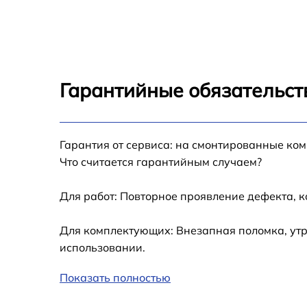
Z100
Замена дисплея (экрана) Sony PXW-Z100
Замена аккумулятора Sony PXW-Z100
Гарантийные обязательст
Замена микрофона Sony PXW-Z100
Гарантия от сервиса: на смонтированные ко
Замена кнопки включения Sony PXW-Z100
Что считается гарантийным случаем?
Замена шлейфа фокусировки Sony PXW-
Z100
Для работ: Повторное проявление дефекта, 
Для комплектующих: Внезапная поломка, утр
использовании.
Показать полностью