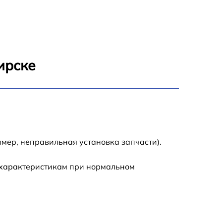
1600 р
800 р
ирске
1450 р
1400 р
1800 р
мер, неправильная установка запчасти).
 характеристикам при нормальном