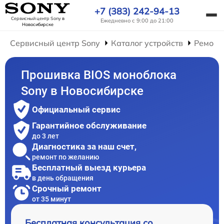
+7 (383) 242-94-13
Сервисный центр Sony
в
Ежедневно с 9:00 до 21:00
Новосибирске
Сервисный центр Sony
Каталог устройств
Ремонт
Прошивка BIOS моноблока
Sony в Новосибирске
Официальный сервис
Гарантийное обслуживание
до 3 лет
Диагностика за наш счет,
ремонт по желанию
Бесплатный выезд курьера
в день обращения
Срочный ремонт
от 35 минут
Бесплатная консультация со